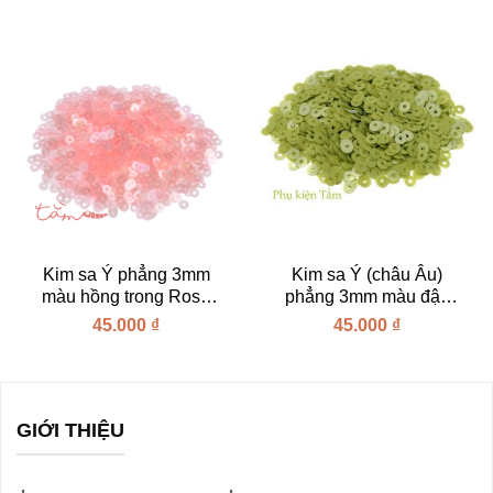
Kim sa Ý phẳng 3mm
Kim sa Ý (châu Âu)
màu hồng trong Rosa
phẳng 3mm màu đậu
Fucsia mã 134
xanh Verde Pisello
45.000
₫
45.000
₫
(#7654)
GIỚI THIỆU