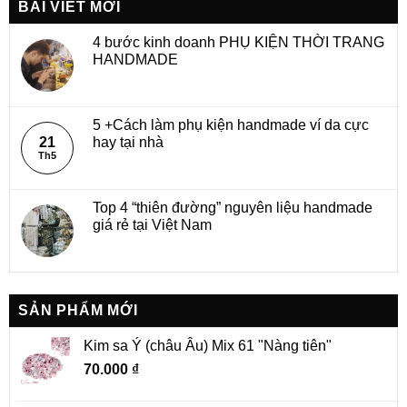
BÀI VIẾT MỚI
4 bước kinh doanh PHỤ KIỆN THỜI TRANG
HANDMADE
5 +Cách làm phụ kiện handmade ví da cực
21
hay tại nhà
Th5
Top 4 “thiên đường” nguyên liệu handmade
giá rẻ tại Việt Nam
SẢN PHẨM MỚI
Kim sa Ý (châu Âu) Mix 61 "Nàng tiên"
70.000
₫