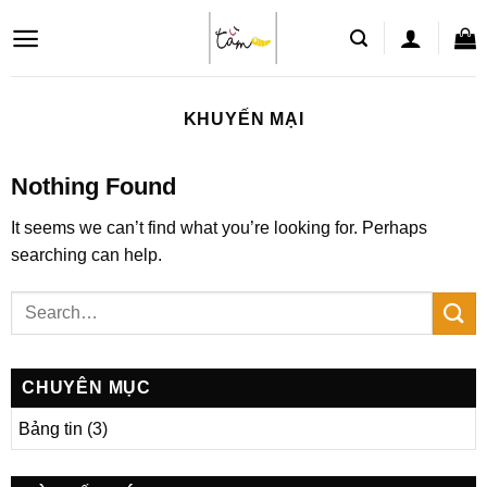
Skip
to
content
KHUYẾN MẠI
Nothing Found
It seems we can’t find what you’re looking for. Perhaps
searching can help.
CHUYÊN MỤC
Bảng tin
(3)